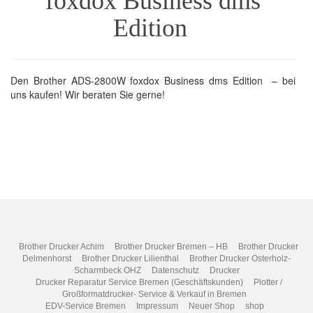
foxdox Business dms
Edition
Den Brother ADS-2800W foxdox Business dms Edition – bei
uns kaufen! Wir beraten Sie gerne!
Brother Drucker Achim
Brother Drucker Bremen – HB
Brother Drucker
Delmenhorst
Brother Drucker Lilienthal
Brother Drucker Osterholz-
Scharmbeck OHZ
Datenschutz
Drucker
Drucker Reparatur Service Bremen (Geschäftskunden)
Plotter /
Großformatdrucker- Service & Verkauf in Bremen
EDV-Service Bremen
Impressum
Neuer Shop
shop