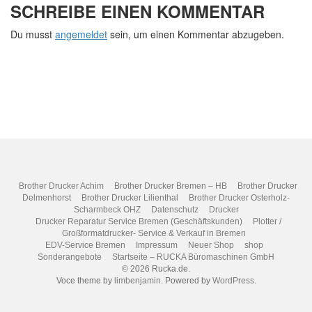
SCHREIBE EINEN KOMMENTAR
Du musst
angemeldet
sein, um einen Kommentar abzugeben.
Brother Drucker Achim
Brother Drucker Bremen – HB
Brother Drucker
Delmenhorst
Brother Drucker Lilienthal
Brother Drucker Osterholz-
Scharmbeck OHZ
Datenschutz
Drucker
Drucker Reparatur Service Bremen (Geschäftskunden)
Plotter /
Großformatdrucker- Service & Verkauf in Bremen
EDV-Service Bremen
Impressum
Neuer Shop
shop
Sonderangebote
Startseite – RUCKA Büromaschinen GmbH
© 2026 Rucka.de.
Voce theme by
limbenjamin
. Powered by
WordPress
.