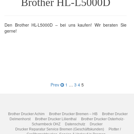
Brother HL-L5000D
Den Brother HL-L5000D – bei uns kaufen! Wir beraten Sie
gerne!
Seitennummerierun
Prev
1
…
3
4
5
der
Beiträge
Brother Drucker Achim
Brother Drucker Bremen – HB
Brother Drucker
Delmenhorst
Brother Drucker Lilienthal
Brother Drucker Osterholz-
Scharmbeck OHZ
Datenschutz
Drucker
Drucker Reparatur Service Bremen (Geschäftskunden)
Plotter /